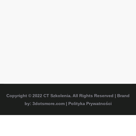
Copyright © 2022
CT Szkolenia
. All Rights Reserved | Brand
by:
3dotsmore.com
|
Polityka Prywatności