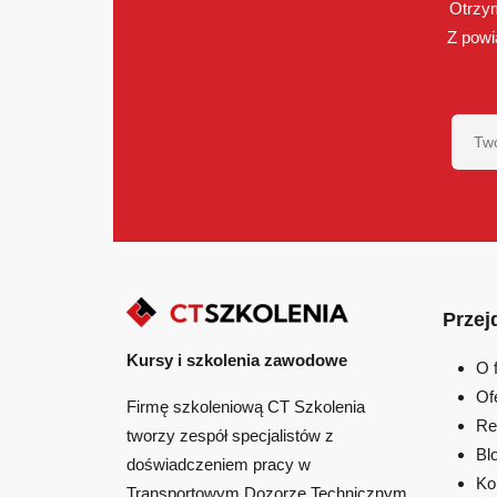
Otrzym
Z powi
Przej
Kursy i szkolenia zawodowe
O 
Of
Firmę szkoleniową CT Szkolenia
Re
tworzy zespół specjalistów z
Bl
doświadczeniem pracy w
Ko
Transportowym Dozorze Technicznym.