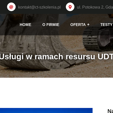
kontakt@ct-szkolenia.pl
ul. Potokowa 2, Gd
HOME
O FIRMIE
OFERTA
TESTY
Usługi w ramach resursu UD
N