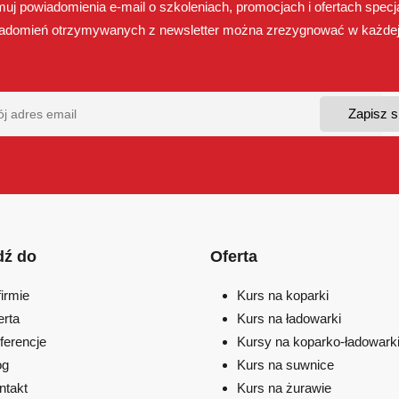
uj powiadomienia e-mail o szkoleniach, promocjach i ofertach specj
adomień otrzymywanych z newsletter można zrezygnować w każdej 
dź do
Oferta
firmie
Kurs na koparki
erta
Kurs na ładowarki
ferencje
Kursy na koparko-ładowark
og
Kurs na suwnice
ntakt
Kurs na żurawie