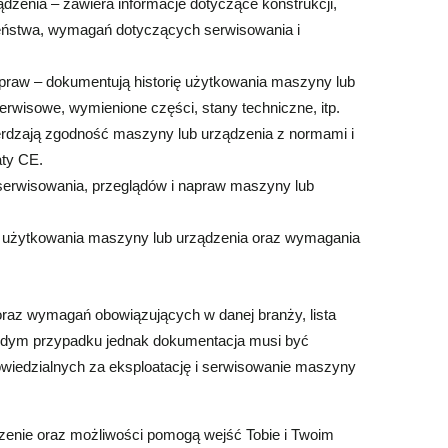
zenia – zawiera informacje dotyczące konstrukcji,
eństwa, wymagań dotyczących serwisowania i
napraw – dokumentują historię użytkowania maszyny lub
rwisowe, wymienione części, stany techniczne, itp.
ierdzają zgodność maszyny lub urządzenia z normami i
aty CE.
serwisowania, przeglądów i napraw maszyny lub
i i użytkowania maszyny lub urządzenia oraz wymagania
oraz wymagań obowiązujących w danej branży, lista
dym przypadku jednak dokumentacja musi być
powiedzialnych za eksploatację i serwisowanie maszyny
zenie oraz możliwości pomogą wejść Tobie i Twoim