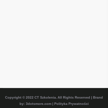
Copyright © 2022
CT Szkolenia
. All Rights Reserved | Brand
by:
3dotsmore.com
|
Polityka Prywatności