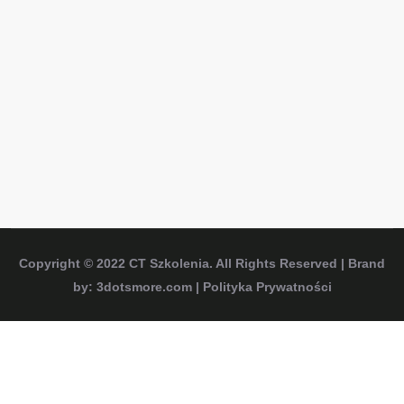
Copyright © 2022
CT Szkolenia
. All Rights Reserved | Brand
by:
3dotsmore.com
|
Polityka Prywatności