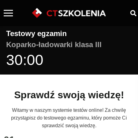
Testowy egzamin
Koparko-ładowarki klasa III
30:00
Sprawdź swoją wiedzę!
Witamy w naszym systemie testów online! Za chwilę
przystąpisz do testowego egzaminu, który pomoże Ci
sprawdzić swoją wiedzę.