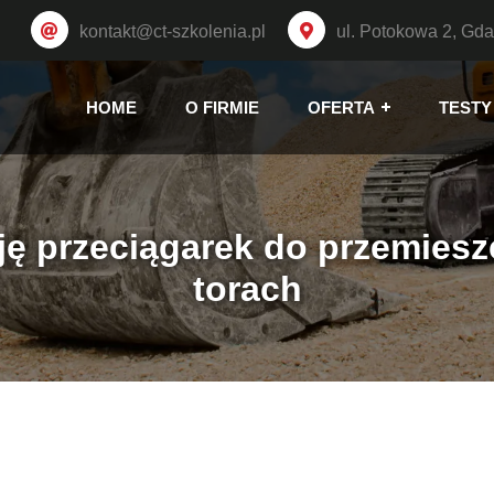
kontakt@ct-szkolenia.pl
ul. Potokowa 2, Gd
HOME
O FIRMIE
OFERTA
TESTY
ję przeciągarek do przemies
torach