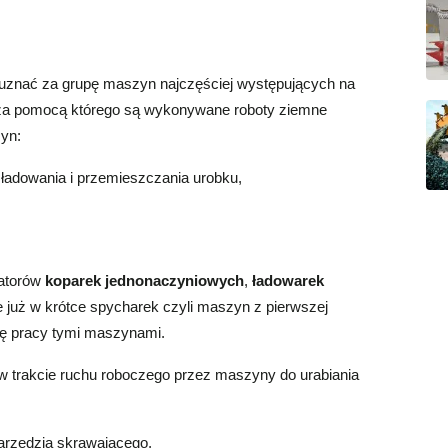
uznać za grupę maszyn najczęściej występujących na
 za pomocą którego są wykonywane roboty ziemne
yn:
, ładowania i przemieszczania urobku,
ratorów
koparek jednonaczyniowyc
h
,
ładowarek
że już w krótce spycharek czyli maszyn z pierwszej
kę pracy tymi maszynami.
trakcie ruchu roboczego przez maszyny do urabiania
arzędzia skrawającego,