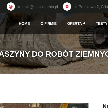
kontakt@ct-szkolenia.pl
ul. Potokowa 2, Gd
HOME
O FIRMIE
OFERTA
TESTY
ASZYNY DO ROBÓT ZIEMNY
N