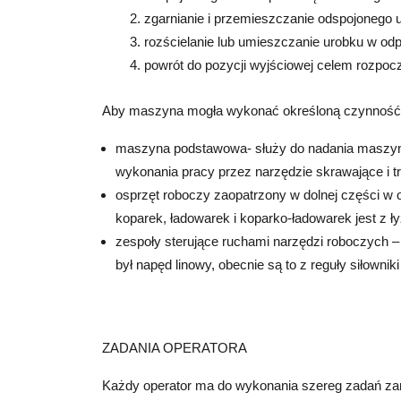
zgarnianie i przemieszczanie odspojonego 
rozścielanie lub umieszczanie urobku w od
powrót do pozycji wyjściowej celem rozpoc
Aby maszyna mogła wykonać określoną czynność m
maszyna podstawowa- służy do nadania maszynie
wykonania pracy przez narzędzie skrawające i tr
osprzęt roboczy zaopatrzony w dolnej części w
koparek, ładowarek i koparko-ładowarek jest z 
zespoły sterujące ruchami narzędzi roboczych 
był napęd linowy, obecnie są to z reguły siłowniki
ZADANIA OPERATORA
Każdy operator ma do wykonania szereg zadań za