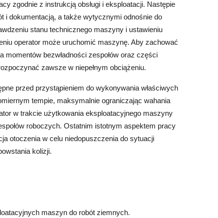
y zgodnie z instrukcją obsługi i eksploatacji. Następie
t i dokumentacją, a także wytycznymi odnośnie do
rawdzeniu stanu technicznego maszyny i ustawieniu
żeniu operator może uruchomić maszynę. Aby zachować
nia momentów bezwładności zespołów oraz części
 rozpoczynać zawsze w niepełnym obciążeniu.
tępne przed przystąpieniem do wykonywania właściwych
omiernym tempie, maksymalnie ograniczając wahania
ator w trakcie użytkowania eksploatacyjnego maszyny
zespołów roboczych. Ostatnim istotnym aspektem pracy
ja otoczenia w celu niedopuszczenia do sytuacji
wstania kolizji.
loatacyjnych maszyn do robót ziemnych.