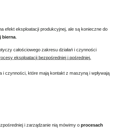
na efekt eksploatacji produkcyjnej, ale są konieczne do
j bierna
.
otyczy całościowego zakresu działań i czynności
rocesy eksploatacji bezpośredniej i pośredniej.
ia i czynności, które mają kontakt z maszyną i wpływają
bezpośredniej i zarządzanie nią mówimy o
procesach