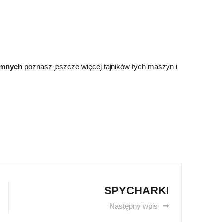
emnych
poznasz jeszcze więcej tajników tych maszyn i
SPYCHARKI
Następny wpis