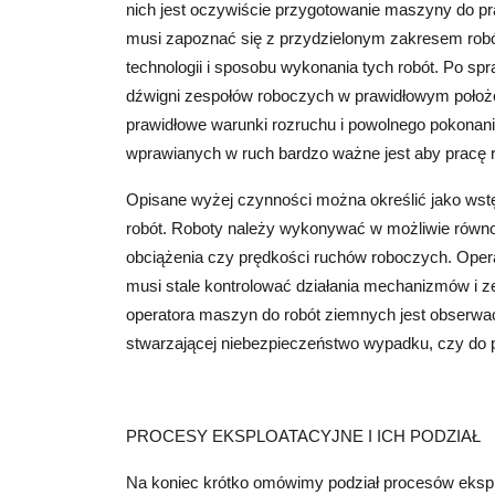
nich jest oczywiście przygotowanie maszyny do prac
musi zapoznać się z przydzielonym zakresem robó
technologii i sposobu wykonania tych robót. Po sp
dźwigni zespołów roboczych w prawidłowym poło
prawidłowe warunki rozruchu i powolnego pokona
wprawianych w ruch bardzo ważne jest aby pracę
Opisane wyżej czynności można określić jako ws
robót. Roboty należy wykonywać w możliwie równ
obciążenia czy prędkości ruchów roboczych. Oper
musi stale kontrolować działania mechanizmów i 
operatora maszyn do robót ziemnych jest obserwac
stwarzającej niebezpieczeństwo wypadku, czy do po
PROCESY EKSPLOATACYJNE I ICH PODZIAŁ
Na koniec krótko omówimy podział procesów eksp