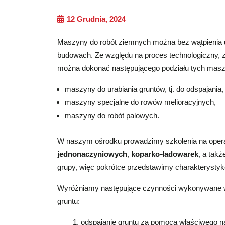
12 Grudnia, 2024
Maszyny do robót ziemnych można bez wątpienia 
budowach. Ze względu na proces technologiczny,
można dokonać następującego podziału tych masz
maszyny do urabiania gruntów, tj. do odspajania
maszyny specjalne do rowów melioracyjnych,
maszyny do robót palowych.
W naszym ośrodku prowadzimy szkolenia na ope
jednonaczyniowych
,
koparko-ładowarek
, a tak
grupy, więc pokrótce przedstawimy charakterysty
Wyróżniamy następujące czynności wykonywane w 
gruntu:
odspajanie gruntu za pomocą właściwego n