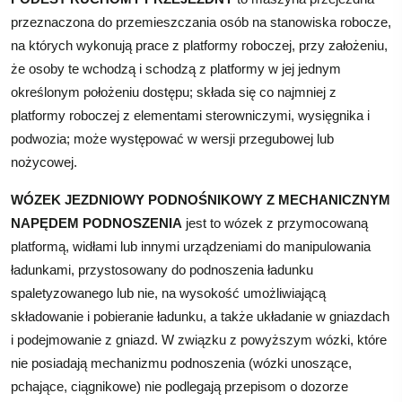
przeznaczona do przemieszczania osób na stanowiska robocze,
na których wykonują prace z platformy roboczej, przy założeniu,
że osoby te wchodzą i schodzą z platformy w jej jednym
określonym położeniu dostępu; składa się co najmniej z
platformy roboczej z elementami sterowniczymi, wysięgnika i
podwozia; może występować w wersji przegubowej lub
nożycowej.
WÓZEK JEZDNIOWY PODNOŚNIKOWY Z MECHANICZNYM
NAPĘDEM PODNOSZENIA
jest to wózek z przymocowaną
platformą, widłami lub innymi urządzeniami do manipulowania
ładunkami, przystosowany do podnoszenia ładunku
spaletyzowanego lub nie, na wysokość umożliwiającą
składowanie i pobieranie ładunku, a także układanie w gniazdach
i podejmowanie z gniazd. W związku z powyższym wózki, które
nie posiadają mechanizmu podnoszenia (wózki unoszące,
pchające, ciągnikowe) nie podlegają przepisom o dozorze