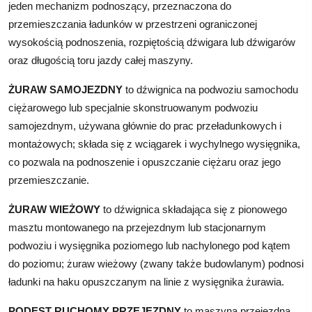
jeden mechanizm podnoszący, przeznaczona do
przemieszczania ładunków w przestrzeni ograniczonej
wysokością podnoszenia, rozpiętością dźwigara lub dźwigarów
oraz długością toru jazdy całej maszyny.
ŻURAW SAMOJEZDNY
to dźwignica na podwoziu samochodu
ciężarowego lub specjalnie skonstruowanym podwoziu
samojezdnym, używana głównie do prac przeładunkowych i
montażowych; składa się z wciągarek i wychylnego wysięgnika,
co pozwala na podnoszenie i opuszczanie ciężaru oraz jego
przemieszczanie.
ŻURAW WIEŻOWY
to dźwignica składająca się z pionowego
masztu montowanego na przejezdnym lub stacjonarnym
podwoziu i wysięgnika poziomego lub nachylonego pod kątem
do poziomu; żuraw wieżowy (zwany także budowlanym) podnosi
ładunki na haku opuszczanym na linie z wysięgnika żurawia.
PODEST RUCHOMY PRZEJEZDNY
to maszyna przejezdna